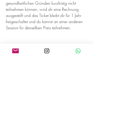
gesundheitlichen Gründen kurzfristig nicht 
teilnehmen können, wird dir eine Rechnung 
ausgestellt und das Ticket bleibt dir für 1 Jahr 
freigeschaltet und du kannst an einer anderen 
Session für denselben Preis teilnehmen.
Diese Veranstaltung teilen
NATALIE KOTULENKO-ROJKO
Breathwork und Hypnose