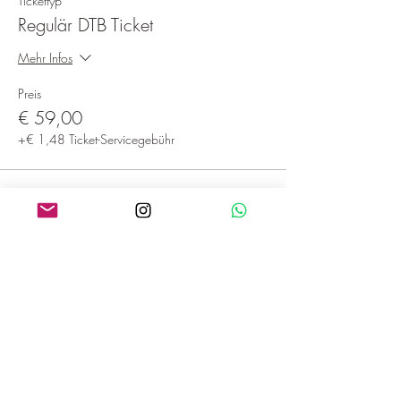
Tickettyp
Regulär DTB Ticket
Mehr Infos
Preis
€ 59,00
+€ 1,48 Ticket-Servicegebühr
Diese Veranstaltung teilen
NATALIE KOTULENKO-ROJKO
Breathwork und Hypnose