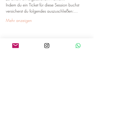
Indem du ein Ticket für diese Session buchst 
versicherst du folgendes auszuschließen:…
Mehr anzeigen
Diese Veranstaltung teilen
NATALIE KOTULENKO-ROJKO
Breathwork und Hypnose
Angebote